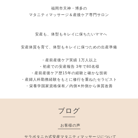
福岡市天神・博多の
マタニティマッサージ＆産後ケア専門サロン
安産も、体型もキレイに保ちたいママへ
安産体質を育て、体型もキレイに保つための出産準備
・産前産後ケア実績 1万人以上
・初産での安産報告 3年で80名様
・産前産後ケア歴15年の経験と確かな技術
・産婦人科勤務経験をもとに修行を重ねたセラピスト
・栄養学国家資格保有／内側✕外側から体質改善
ブログ
お客様の声
サラボタニカ式安産マタニティマッサージについて