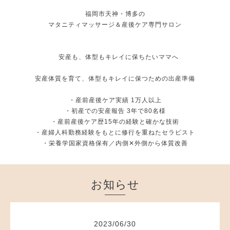
福岡市天神・博多の
マタニティマッサージ＆産後ケア専門サロン
安産も、体型もキレイに保ちたいママへ
安産体質を育て、体型もキレイに保つための出産準備
・産前産後ケア実績 1万人以上
・初産での安産報告 3年で80名様
・産前産後ケア歴15年の経験と確かな技術
・産婦人科勤務経験をもとに修行を重ねたセラピスト
・栄養学国家資格保有／内側✕外側から体質改善
お知らせ
2023
/
06
/
30