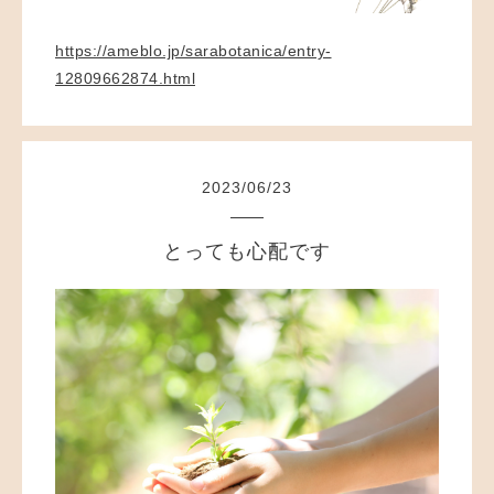
https://ameblo.jp/sarabotanica/entry-
12809662874.html
2023
/
06
/
23
とっても心配です