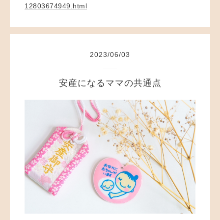
12803674949.html
2023
/
06
/
03
安産になるママの共通点