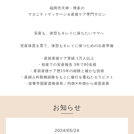
福岡市天神・博多の
マタニティマッサージ＆産後ケア専門サロン
安産も、体型もキレイに保ちたいママへ
安産体質を育て、体型もキレイに保つための出産準備
・産前産後ケア実績 1万人以上
・初産での安産報告 3年で80名様
・産前産後ケア歴15年の経験と確かな技術
・産婦人科勤務経験をもとに修行を重ねたセラピスト
・栄養学国家資格保有／内側✕外側から体質改善
お知らせ
2024
/
05
/
24