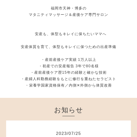
福岡市天神・博多の
マタニティマッサージ＆産後ケア専門サロン
安産も、体型もキレイに保ちたいママへ
安産体質を育て、体型もキレイに保つための出産準備
・産前産後ケア実績 1万人以上
・初産での安産報告 3年で80名様
・産前産後ケア歴15年の経験と確かな技術
・産婦人科勤務経験をもとに修行を重ねたセラピスト
・栄養学国家資格保有／内側✕外側から体質改善
お知らせ
2023
/
07
/
25