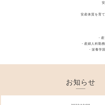
安
安産体質を育
・産
・産婦人科勤
・栄養学
お知らせ