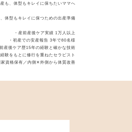
産も、体型もキレイに保ちたいママへ
て、体型もキレイに保つための出産準備
・産前産後ケア実績 1万人以上
・初産での安産報告 3年で80名様
前産後ケア歴15年の経験と確かな技術
務経験をもとに修行を重ねたセラピスト
国家資格保有／内側✕外側から体質改善