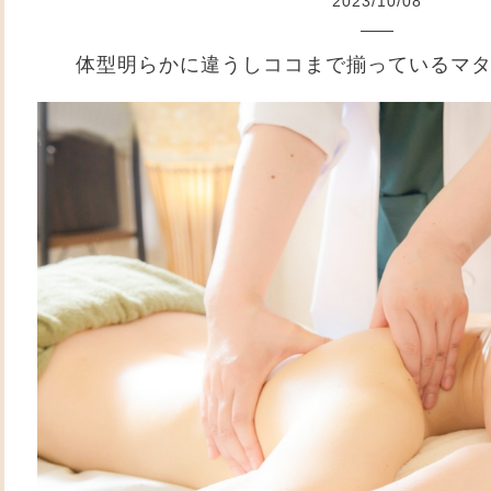
2023
/
10
/
08
体型明らかに違うしココまで揃っているマ