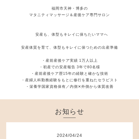
福岡市天神・博多の
マタニティマッサージ＆産後ケア専門サロン
安産も、体型もキレイに保ちたいママへ
安産体質を育て、体型もキレイに保つための出産準備
・産前産後ケア実績 1万人以上
・初産での安産報告 3年で80名様
・産前産後ケア歴15年の経験と確かな技術
・産婦人科勤務経験をもとに修行を重ねたセラピスト
・栄養学国家資格保有／内側✕外側から体質改善
お知らせ
2024
/
04
/
24