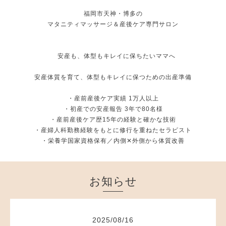
福岡市天神・博多の
マタニティマッサージ＆産後ケア専門サロン
安産も、体型もキレイに保ちたいママへ
安産体質を育て、体型もキレイに保つための出産準備
・産前産後ケア実績 1万人以上
・初産での安産報告 3年で80名様
・産前産後ケア歴15年の経験と確かな技術
・産婦人科勤務経験をもとに修行を重ねたセラピスト
・栄養学国家資格保有／内側✕外側から体質改善
お知らせ
2025
/
08
/
16