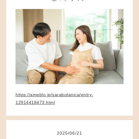
https://ameblo.jp/sarabotanica/entry-
12914418473.html
2025
/
06
/
21